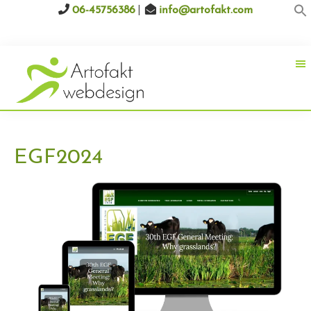
|
Door
Spring
06-45756386
info@artofakt.com
naar
naar
de
de
hoofd
voettekst
inhoud
Webdesign
Professionele
ArtoFakt
en
betaalbare
EGF2024
websites
op
maat